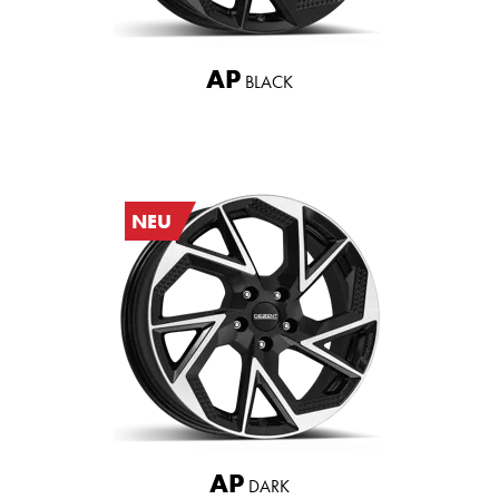
AP
BLACK
NEU
AP
DARK