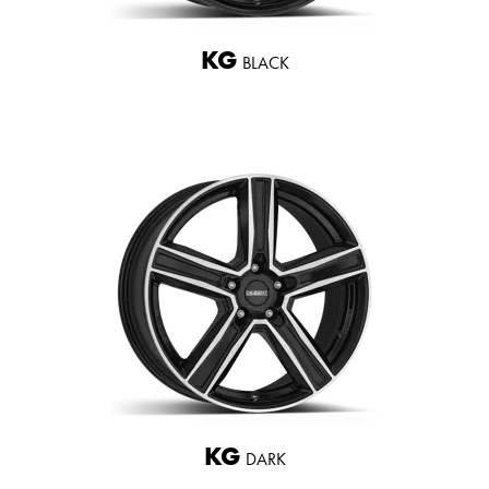
KG
BLACK
KG
DARK