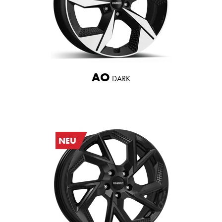
AO
DARK
NEU