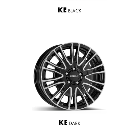
KE
BLACK
KE
DARK