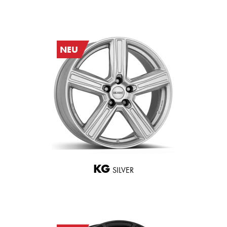
NEU
KG
SILVER