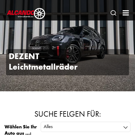
Seitens
AL
öffnen
Gm
|
Ein
DEZENT
sta
Leichtmetallräder
Par
für
de
Fa
SUCHE FELGEN FÜR:
Alles
Wählen Sie Ihr
Auto aus ...: