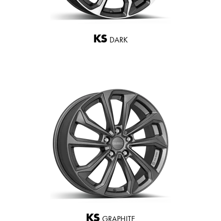
KS
DARK
KS
GRAPHITE