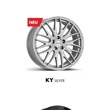
NEU
KY
SILVER