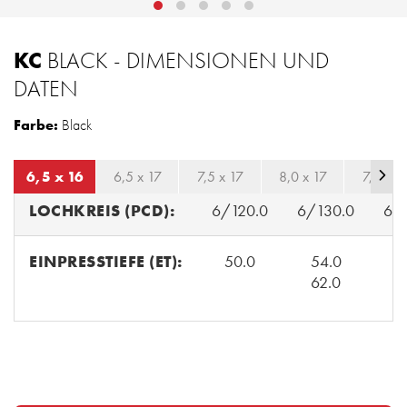
KC
BLACK - DIMENSIONEN UND
DATEN
Farbe:
Black
6,5 x 16
6,5 x 17
7,5 x 17
8,0 x 17
7,5 x 1
LOCHKREIS (PCD):
6/120.0
6/130.0
6/
EINPRESSTIEFE (ET):
50.0
54.0
5
62.0