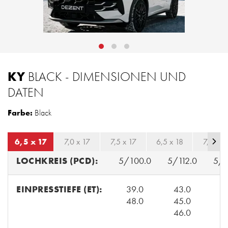
KY
BLACK - DIMENSIONEN UND
DATEN
Farbe:
Black
6,5 x 17
7,0 x 17
7,5 x 17
6,5 x 18
7,0 x 1
LOCHKREIS (PCD):
5/100.0
5/112.0
5/1
EINPRESSTIEFE (ET):
39.0
43.0
3
48.0
45.0
3
46.0
4
4