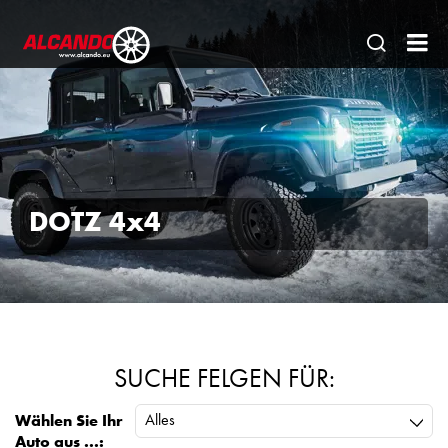
Seitens
AL
öffnen
Gm
|
Ein
sta
DOTZ 4x4
Par
für
de
Fa
SUCHE FELGEN FÜR:
Alles
Wählen Sie Ihr
Auto aus ...: