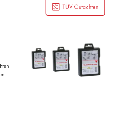
TÜV Gutachten
hten
en