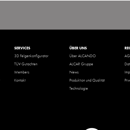
SERVICES
ÜBER UNS
RE
3D Felgenkonfigurator
Über ALCANDO
AG
TÜV Gutachten
ALCAR Gruppe
Dat
Members
News
Imp
r
Kontakt
Produktion und Qualität
Pri
Technologie