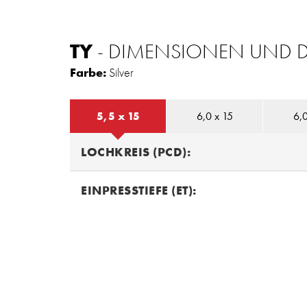
TY
- DIMENSIONEN UND 
Farbe:
Silver
5,5 x 15
6,0 x 15
6,0
LOCHKREIS (PCD):
EINPRESSTIEFE (ET):