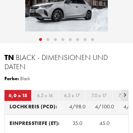
TN
BLACK - DIMENSIONEN UND
DATEN
Farbe:
Black
6,0 x 15
6,5 x 16
6,5 x 17
7,0 x 17
7,0 x 1
LOCHKREIS (PCD):
4/98.0
4/100.0
4/1
EINPRESSTIEFE (ET):
35.0
45.0
32
45