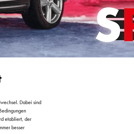
t
adwechsel. Dabei sind
n Bedingungen
d etabliert, der
 immer besser