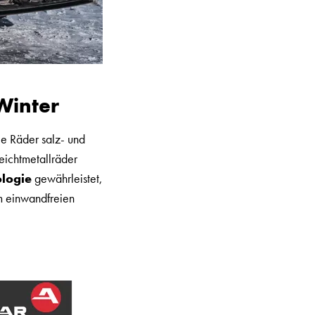
Winter
ie Räder salz- und
eichtmetallräder
logie
gewährleistet,
em einwandfreien