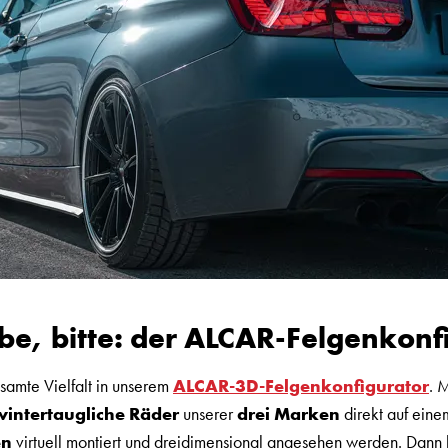
be, bitte: der ALCAR-Felgenkonf
samte Vielfalt in unserem
ALCAR-3D-Felgenkonfigurator
. 
intertaugliche Räder
unserer
drei Marken
direkt auf ein
en
virtuell montiert und dreidimensional angesehen werden. Dann 