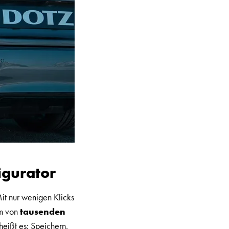
igurator
Mit nur wenigen Klicks
em von
tausenden
heißt es: Speichern,