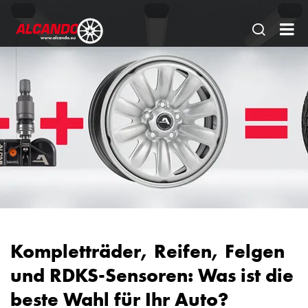
Seitens
AL
öffnen
Gm
|
Ein
sta
Par
für
de
Fa
Kompletträder, Reifen, Felgen
und RDKS-Sensoren: Was ist die
beste Wahl für Ihr Auto?