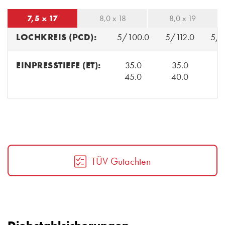
7,5 x 17
8,0 x 18
8,0 x 19
LOCHKREIS (PCD):
5/100.0
5/112.0
5/1
EINPRESSTIEFE (ET):
35.0
35.0
3
45.0
40.0
TÜV Gutachten