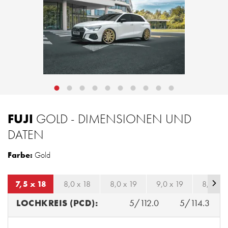
FUJI
GOLD - DIMENSIONEN UND
DATEN
Farbe:
Gold
7,5 x 18
8,0 x 18
8,0 x 19
9,0 x 19
8,0 x 2
LOCHKREIS (PCD):
5/112.0
5/114.3