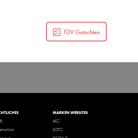
TÜV Gutachten
CHTLICHES
MARKEN WEBSITES
B
AEZ
enschutz
DOTZ