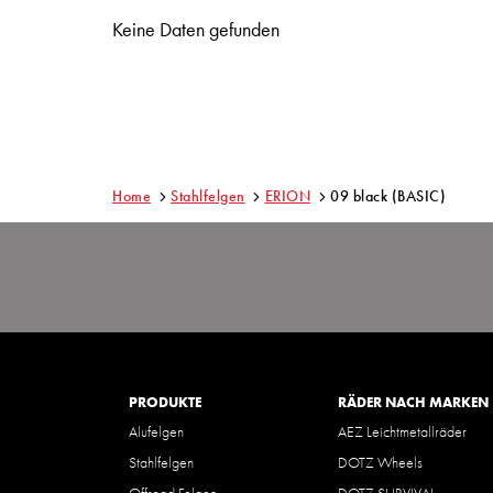
Keine Daten gefunden
Home
Stahlfelgen
ERION
09 black (BASIC)
PRODUKTE
RÄDER NACH MARKEN
Alufelgen
AEZ Leichtmetallräder
Stahlfelgen
DOTZ Wheels