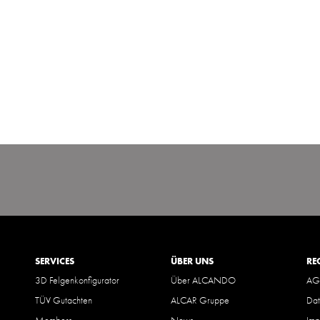
SERVICES
ÜBER UNS
RE
3D Felgenkonfigurator
Über ALCANDO
AG
TÜV Gutachten
ALCAR Gruppe
Dat