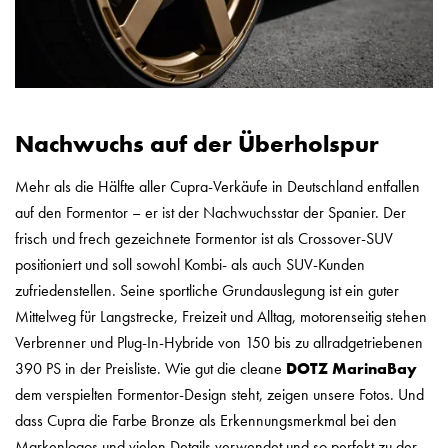
Nachwuchs auf der Überholspur
Mehr als die Hälfte aller Cupra-Verkäufe in Deutschland entfallen
auf den Formentor – er ist der Nachwuchsstar der Spanier. Der
frisch und frech gezeichnete Formentor ist als Crossover-SUV
positioniert und soll sowohl Kombi- als auch SUV-Kunden
zufriedenstellen. Seine sportliche Grundauslegung ist ein guter
Mittelweg für Langstrecke, Freizeit und Alltag, motorenseitig stehen
Verbrenner und Plug-In-Hybride von 150 bis zu allradgetriebenen
390 PS in der Preisliste. Wie gut die cleane
DOTZ MarinaBay
dem verspielten Formentor-Design steht, zeigen unsere Fotos. Und
dass Cupra die Farbe Bronze als Erkennungsmerkmal bei den
Markenlogos und vielen Details verwendet und so perfekt zu der