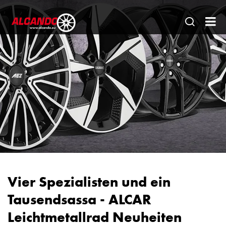
Seitens
AL
öffnen
Gm
|
Ein
sta
Par
für
de
Fa
Vier Spezialisten und ein
Tausendsassa - ALCAR
Leichtmetallrad Neuheiten