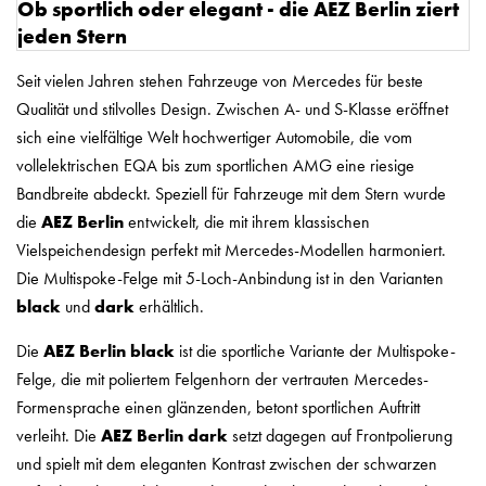
Ob sportlich oder elegant - die AEZ Berlin ziert
jeden Stern
Seit vielen Jahren stehen Fahrzeuge von Mercedes für beste
Qualität und stilvolles Design. Zwischen A- und S-Klasse eröffnet
sich eine vielfältige Welt hochwertiger Automobile, die vom
vollelektrischen EQA bis zum sportlichen AMG eine riesige
Bandbreite abdeckt. Speziell für Fahrzeuge mit dem Stern wurde
die
AEZ
Berlin
entwickelt, die mit ihrem klassischen
Vielspeichendesign perfekt mit Mercedes-Modellen harmoniert.
Die Multispoke-Felge mit 5-Loch-Anbindung ist in den Varianten
black
und
dark
erhältlich.
Die
AEZ Berlin black
ist die sportliche Variante der Multispoke-
Felge, die mit poliertem Felgenhorn der vertrauten Mercedes-
Formensprache einen glänzenden, betont sportlichen Auftritt
verleiht. Die
AEZ Berlin dark
setzt dagegen auf Frontpolierung
und spielt mit dem eleganten Kontrast zwischen der schwarzen