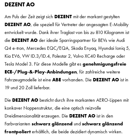
DEZENT AO
Am Puls der Zeit zeigt sich
DEZENT
mit der markant gestylten
DEZENT AO
, die speziell für Vertreter der angesagten E-Mobility
entwickelt wurde. Dank ihrer Traglast von bis zu 810 Kilogramm ist
die
DEZENT AO
der ideale Sparringspartner für BEVs wie Audi
Q4 e-tron, Mercedes EQC/EQA, Skoda Enyaq, Hyundai Ioniq 5,
Kia EV6, VW ID.3/ID.4, Polestar 2, Volvo XC40 Recharge oder
Tesla Model 3. Für diese Modelle gibt es
genehmigungsfreie
ECE-/Plug-&-Play-Anbindungen
, für zahlreiche weitere
Fahrzeugmodelle ist eine
ABE
vorhanden. Die
DEZENT
AO
ist in
19 und 20 Zoll lieferbar.
Die
DEZENT AO
besticht durch ihre markanten AERO-Lippen mit
konkaver Noppenstruktur, die eine optisch reizvolle
Dreidimensionalität erzeugen. Die
DEZENT
AO
ist in den
Farbvarianten
schwarz glänzend
und
schwarz glänzend
frontpoliert
erhältlich, die beide dezidiert dynamisch wirken.