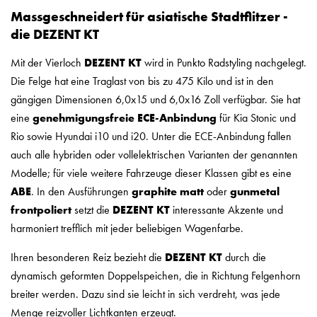
Massgeschneidert für asiatische Stadtflitzer -
die DEZENT KT
Mit der Vierloch
DEZENT
KT
wird in Punkto Radstyling nachgelegt.
Die Felge hat eine Traglast von bis zu 475 Kilo und ist in den
gängigen Dimensionen 6,0x15 und 6,0x16 Zoll verfügbar. Sie hat
eine
genehmigungsfreie ECE-Anbindung
für Kia Stonic und
Rio sowie Hyundai i10 und i20. Unter die ECE-Anbindung fallen
auch alle hybriden oder vollelektrischen Varianten der genannten
Modelle; für viele weitere Fahrzeuge dieser Klassen gibt es eine
ABE
. In den Ausführungen
graphite matt
oder
gunmetal
frontpoliert
setzt die
DEZENT
KT
interessante Akzente und
harmoniert trefflich mit jeder beliebigen Wagenfarbe.
Ihren besonderen Reiz bezieht die
DEZENT KT
durch die
dynamisch geformten Doppelspeichen, die in Richtung Felgenhorn
breiter werden. Dazu sind sie leicht in sich verdreht, was jede
Menge reizvoller Lichtkanten erzeugt.