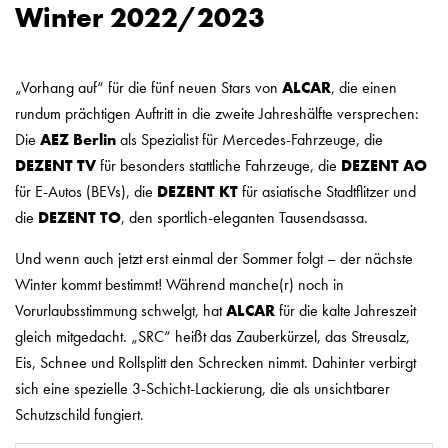
Winter 2022/2023
„Vorhang auf“ für die fünf neuen Stars von
ALCAR
, die einen
rundum prächtigen Auftritt in die zweite Jahreshälfte versprechen:
Die
AEZ Berlin
als Spezialist für Mercedes-Fahrzeuge, die
DEZENT
TV
für besonders stattliche Fahrzeuge, die
DEZENT
AO
für E-Autos (BEVs), die
DEZENT
KT
für asiatische Stadtflitzer und
die
DEZENT
TO
, den sportlich-eleganten Tausendsassa.
Und wenn auch jetzt erst einmal der Sommer folgt – der nächste
Winter kommt bestimmt! Während manche(r) noch in
Vorurlaubsstimmung schwelgt, hat
ALCAR
für die kalte Jahreszeit
gleich mitgedacht. „SRC“ heißt das Zauberkürzel, das Streusalz,
Eis, Schnee und Rollsplitt den Schrecken nimmt. Dahinter verbirgt
sich eine spezielle 3-Schicht-Lackierung, die als unsichtbarer
Schutzschild fungiert.