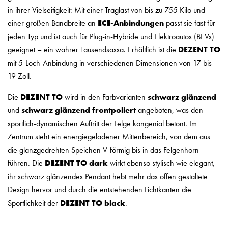
in ihrer Vielseitigkeit: Mit einer Traglast von bis zu 755 Kilo und
einer großen Bandbreite an
ECE-Anbindungen
passt sie fast für
jeden Typ und ist auch für Plug-in-Hybride und Elektroautos (BEVs)
geeignet – ein wahrer Tausendsassa. Erhältlich ist die
DEZENT TO
mit 5-Loch-Anbindung in verschiedenen Dimensionen von 17 bis
19 Zoll.
Die
DEZENT
TO
wird in den Farbvarianten
schwarz glänzend
und
schwarz glänzend frontpoliert
angeboten, was den
sportlich-dynamischen Auftritt der Felge kongenial betont. Im
Zentrum steht ein energiegeladener Mittenbereich, von dem aus
die glanzgedrehten Speichen V-förmig bis in das Felgenhorn
führen. Die
DEZENT TO dark
wirkt ebenso stylisch wie elegant,
ihr schwarz glänzendes Pendant hebt mehr das offen gestaltete
Design hervor und durch die entstehenden Lichtkanten die
Sportlichkeit der
DEZENT TO black
.