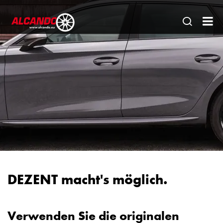
Seitens
AL
öffnen
Gm
|
Ein
sta
Par
für
de
Fa
DEZENT macht's möglich.
Verwenden Sie die originalen