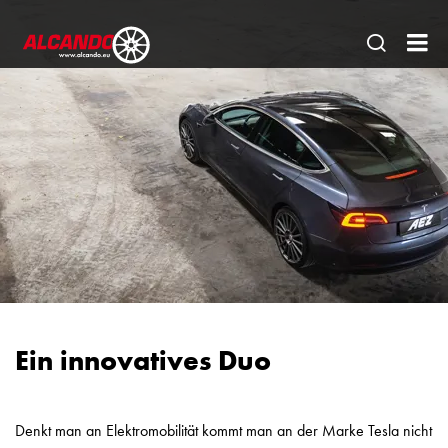
Seitens
AL
öffnen
Gm
|
Ein
sta
Par
für
de
Fa
Ein innovatives Duo
Denkt man an Elektromobilität kommt man an der Marke Tesla nicht